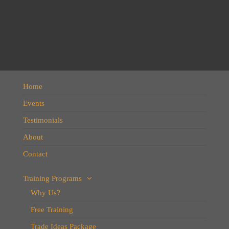
Home
Events
Testimonials
About
Contact
Training Programs
Why Us?
Free Training
Trade Ideas Package