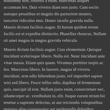
nonummy non, lobortis a enim. Maecenas aliquet
accumsan leo. Duis viverra diam non justo. Cum sociis
natoque penatibus et magnis dis parturient montes,
nascetur ridiculus mus. Donec iaculis gravida nulla.
Mauris dictum facilisis augue. Et harum quidem rerum
facilis est et expedita distinctio. Phasellus rhoncus. Nullam
sit amet magna in magna gravida vehicula.
Mauris dictum facilisis augue. Cras elementum. Quisque
tincidunt scelerisque libero. Nulla est. Nunc tincidunt ante
vitae massa. Etiam quis quam. Vivamus porttitor turpis ac
leo. Maecenas libero. In laoreet, magna id viverra
tincidunt, sem odio bibendum justo, vel imperdiet sapien
wisi sed libero. Fusce tellus odio, dapibus id fermentum
quis, suscipit id erat. Nullam justo enim, consectetuer nec,
ullamcorper ac, vestibulum in, elit. Itaque earum rerum hic
tenetur a sapiente delectus, ut aut reiciendis voluptatibus
maiores alias consequatur aut perferendis doloribus