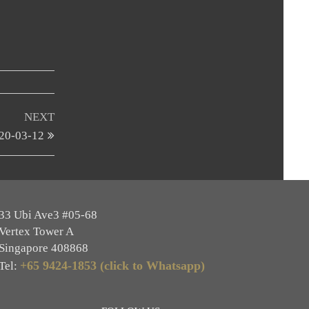
Next
NEXT
Post
0-03-12
33 Ubi Ave3 #05-68
Vertex Tower A
Singapore 408868
+65 9424-1853 (click to Whatsapp)
Tel: