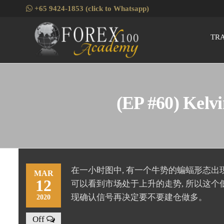
Skip
+65 9424-1853 (click to Whatsapp)
to
the
TR
Fore
Skills
content
Enhancement
for Forex
Traders
(EP #60) Ke
在一小时图中, 有一个牛势的蝙蝠形态出现,
MAR
12
可以看到市场处于上升的走势, 所以这个
现确认信号再决定要不要建仓做多。
2020
Off