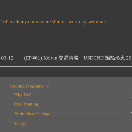
rex100academy.com/event/30mins-workday-webinar/
03-12
(EP #61) Kelvin 交易策略 – USDCNH 蝙蝠形态 202
Training Programs
Why Us?
Free Training
Trade Ideas Package
Sidegig